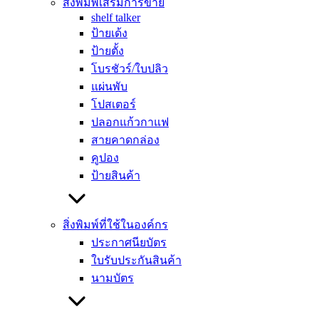
สิ่งพิมพ์เสริมการขาย
ดึงดูดความสนใจ กระตุ้นการตัดสินใจซื้อ รวมถึงสามารถยัง
shelf talker
เปลี่ยนใจลูกค้าได้ ยิ่งไปกว่านั้นยังสามารถเพิ่มยอดขายได้อีก
ป้ายเด้ง
ด้วย เพราะฉะนั้นซูเปอร์มาร์เก็ต ร้านสะดวกซื้อ หรือร้านค้าไหน
ป้ายตั้ง
ๆ ยังไม่มีป้ายติดบนชั้นวางสินค้า ระวังจะเสียลูกค้าไปไม่ใช่น้อย
โบรชัวร์/ใบปลิว
แผ่นพับ
ข้อดีของ Shlef talker คืออะไร?
โปสเตอร์
ปลอกแก้วกาแฟ
สายคาดกล่อง
คูปอง
1. เพิ่มการรับรู้และเพิ่มการมองเห็นให้กับสินค้าบนชั้นวาง
ป้ายสินค้า
เมื่อลูกค้าหรือคนที่เดินผ่านไปผ่านมาแล้วเห็นป้ายติดชั้นวาง
สินค้าที่มีความโดดเด่นแปลกตา จะทำให้พวกเขาสะดุดตาและ
สิ่งพิมพ์ที่ใช้ในองค์กร
เกิดความอยากรู้อยากเห็นจนทำให้ต้องหยุดอ่านข้อความบน
ประกาศนียบัตร
ป้ายติดชั้นวางสินค้า ว่ามีเนื้อหาและข้อความเกี่ยวกับอะไร
ใบรับประกันสินค้า
นามบัตร
2. สร้างแรงจูงใจและดึงดูดลูกค้าให้เกิดความสนใจ