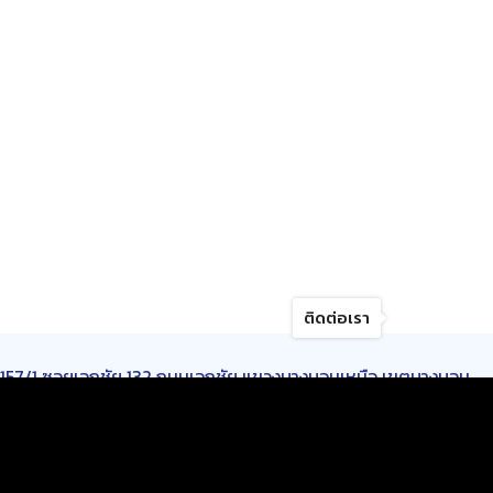
ติดต่อเรา
157/1 ซอยเอกชัย 132 ถนนเอกชัย แขวงบางบอนเหนือ เขตบางบอน
กรุงเทพมหานคร 10150
เปิดบริการ :
วันจันทร์-วันเสาร์
เวลา 8.30-17.00 น.