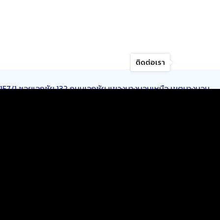
ติดต่อเรา
157/1 ซอยเอกชัย 132 ถนนเอกชัย แขวงบางบอนเหนือ เขตบางบอน
กรุงเทพมหานคร 10150
เปิดบริการ :
วันจันทร์-วันเสาร์
เวลา 8.30-17.00 น.
บริการของเรา