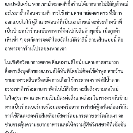
แอปพลิเคชัน พวกเขามักจะจดจำชื่อร้านได้ยากหากไม่มีสัญลักษณ์
อะไรมาย้ำเตือนความจำ การใช้
สายคาด กล่องอาหาร
ที่มีการ
ออกแบบโลโก้ คู่สี และฟอนต์ที่เป็นเอกลักษณ์ จะช่วยทำหน้าที่
เป็นป้ายหน้าร้านฉบับพกพาที่ติดไปกับสินค้าทุกชิ้น เมื่อลูกค้า
เห็นซ้ำ ๆ จะเกิดการจดจำโดยอัตโนมัติว่าสีนี้ ลายเส้นแบบนี้ คือ
อาหารจากร้านโปรดของพวกเขา
ในเชิงจิตวิทยาการตลาด สีและงานดีไซน์บนสายคาดสามารถ
สื่อสารถึงบุคลิกของแบรนด์ได้ทันทีโดยไม่ต้องใช้คำพูด หากร้าน
ขายอาหารคลีนหรือสลัด การเลือกใช้กระดาษคราฟต์สีน้ำตาล
ธรรมชาติพร้อมลายกราฟิกใบไม้สีเขียว จะสื่อถึงความสดใหม่
ใส่ใจสุขภาพ และความเป็นมิตรต่อสิ่งแวดล้อม ในทางตรงกันข้าม
หากเป็นร้านเบอร์เกอร์โฮมเมดหรืออาหารฟาสต์ฟู้ดสไตล์อเมริกัน
การใช้สีแดงสดหรือสีเหลืองมัสตาร์ดบนกระดาษอาร์ตมันเงา จะ
ช่วยกระตุ้นความอยากอาหารและให้ความรู้สึกถึงรสชาติที่เข้มข้น