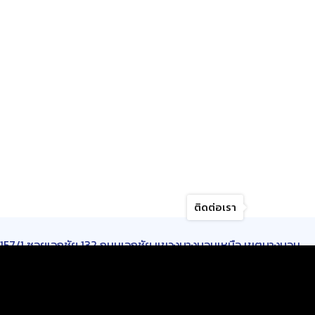
ติดต่อเรา
157/1 ซอยเอกชัย 132 ถนนเอกชัย แขวงบางบอนเหนือ เขตบางบอน
กรุงเทพมหานคร 10150
เปิดบริการ :
วันจันทร์-วันเสาร์
เวลา 8.30-17.00 น.