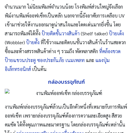
จำนวนมาก ไม่นิยมพิมพ์จำนวนน้อย
โรงพิมพ์ส่วนใหญ่
จึงเลือก
พิม์งานพิมพ์ออฟเซ็ทเป็นหลัก นอกจากนี้ยังอาศัยการเคลือบ UV
เข้ามาช่วยให้งานออกมาดูน่าสนใจและโดดเด่นมากยิ่งขึ้น โดย
สามารถพิมพ์ได้ทั้ง
ป้ายติดชั้นวางสินค้า
(Shelf talker)
ป้ายเด้ง
(Wobbler)
ป้ายตั้ง
ที่ใช้วางและติดบนชั้นวางสินค้าในร้านสะดวก
ซื้อและห้างสรรพสินค้าต่าง ๆ รวมถึง
พัดพลาสติก
ที่คล้องขวด
ป้ายแขวนประตู
ซองประกันภัย
เนมเพลท
และ
แผงปุ่ม
อิเล็กทรอนิกส์
เป็นต้น
กล่องบรรจุภัณฑ์
งานพิมพ์กล่องบรรจุภัณฑ์ล้วนเป็นอีกตัวหนึ่งที่
เหมาะกับการพิมพ์
อ
อฟเซ็ท
เพราะกล่องบรรจุภัณฑ์ต้องการความละเอียดสูง สีสวย
คมชัด ได้ทั้งคุณภาพและมาตรฐาน โดยกล่องบรรจุภัณฑ์เหล่านั้น