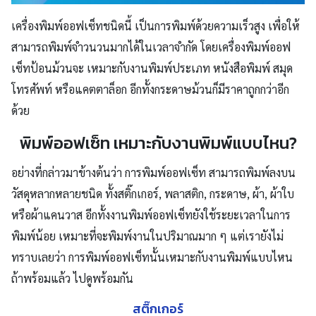
เครื่องพิมพ์ออฟเซ็ทชนิดนี้
เป็นการ
พิมพ์ด้วยความเร็วสูง เพื่อให้
สามารถพิมพ์จำวนวนมากได้ในเวลาจำกัด โดยเครื่องพิมพ์ออฟ
เซ็ทป้อนม้วนจะ เหมาะกับงานพิมพ์ประเภท หนังสือพิมพ์ สมุด
โทรศัพท์ หรือแคตตาล็อก อีกทั้งกระดาษม้วนก็มีราคาถูกกว่าอีก
ด้วย
พิมพ์ออฟเซ็ท เหมาะกับงานพิมพ์แบบไหน?
อย่างที่กล่าวมาข้างต้นว่า
การพิมพ์ออฟเซ็ท
สามารถพิมพ์ลงบน
วัสดุหลากหลายชนิด ทั้ง
สติ๊กเกอร์,
พลาสติก,
กระดาษ, ผ้า, ผ้าใบ
หรือ
ผ้าแคนวาส อีกทั้งงาน
พิมพ์ออฟเซ็ทยังใช้ระยะเวลาในการ
พิมพ์น้อย เหมาะที่จะพิมพ์งานในปริมาณมาก ๆ แต่เรายังไม่
ทราบเลยว่า
การ
พิมพ์ออฟเซ็ทนั้นเหมาะกับงาน
พิมพ์
แบบไหน
ถ้าพร้อมแล้ว ไปดูพร้อมกัน
สติ๊กเกอร์