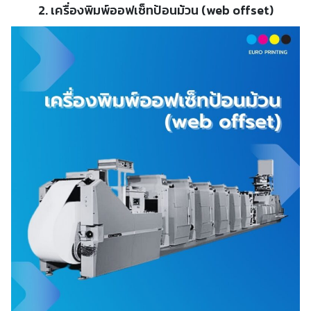
2. เครื่องพิมพ์ออฟเซ็ทป้อนม้วน (web offset)