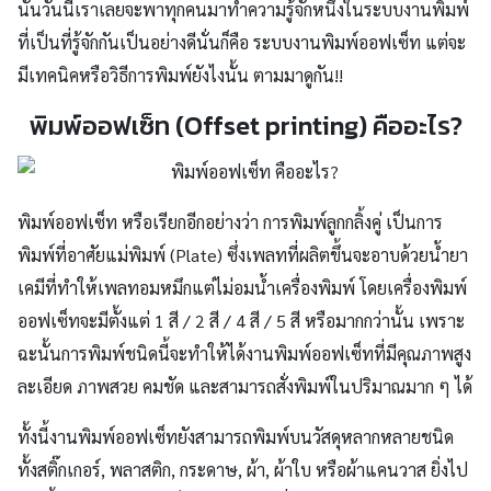
นั้นวันนี้เราเลยจะพาทุกคนมาทำความรู้จักหนึ่งในระบบงานพิมพ์
ที่เป็นที่รู้จักกันเป็นอย่างดีนั่นก็คือ ระบบ
งาน
พิมพ์ออฟเซ็ท แต่จะ
มีเทคนิคหรือวิธีการพิมพ์ยังไงนั้น ตามมาดูกัน!!
พิมพ์ออฟเซ็ท (Offset printing) คืออะไร?
พิมพ์ออฟเซ็ท หรือเรียกอีกอย่างว่า การพิมพ์ลูกกลิ้งคู่ เป็นการ
พิมพ์ที่อาศัยแม่พิมพ์ (Plate) ซึ่งเพลทที่ผลิตขึ้นจะอาบด้วยน้ำยา
เคมีที่ทำให้เพลทอมหมึกแต่ไม่อมน้ำเครื่องพิมพ์ โดยเครื่องพิมพ์
ออฟเซ็ทจะมีตั้งแต่ 1 สี / 2 สี / 4 สี / 5 สี หรือมากกว่านั้น เพราะ
ฉะนั้นการพิมพ์ชนิดนี้จะทำให้ได้งานพิมพ์ออฟเซ็ทที่มีคุณภาพสูง
ละเอียด ภาพสวย คมชัด และสามารถสั่งพิมพ์ในปริมาณมาก ๆ ได้
ทั้งนี้งานพิมพ์ออฟเซ็ทยังสามารถพิมพ์บนวัสดุหลากหลายชนิด
ทั้ง
สติ๊กเกอร์,
พลาสติก,
กระดาษ, ผ้า, ผ้าใบ
หรือ
ผ้าแคนวาส
ยิ่งไป