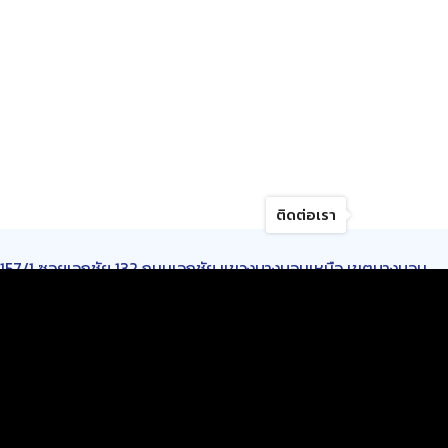
ติดต่อเรา
157/1 ซอยเอกชัย 132 ถนนเอกชัย แขวงบางบอนเหนือ เขตบางบอน
กรุงเทพมหานคร 10150
เปิดบริการ :
วันจันทร์-วันเสาร์
เวลา 8.30-17.00 น.
บริการของเรา