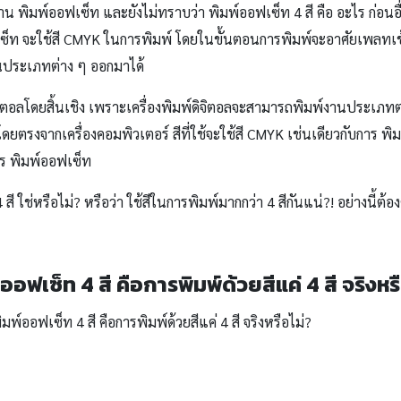
์งาน พิมพ์ออฟเซ็ท และยังไม่ทราบว่า พิมพ์ออฟเซ็ท 4 สี คือ อะไร ก่อนอ
อฟเซ็ท จะใช้สี CMYK ในการพิมพ์ โดยในขั้นตอนการพิมพ์จะอาศัยเพลทเ
านประเภทต่าง ๆ ออกมาได้
ิจิตอลโดยสิ้นเชิง เพราะเครื่องพิมพ์ดิจิตอลจะสามารถพิมพ์งานประเภท
ด้โดยตรงจากเครื่องคอมพิวเตอร์ สีที่ใช้จะใช้สี CMYK เช่นเดียวกับการ 
าร พิมพ์ออฟเซ็ท
4 สี ใช่หรือไม่? หรือว่า ใช้สีในการพิมพ์มากกว่า 4 สีกันแน่?! อย่างนี้
ออฟเซ็ท 4 สี คือการพิมพ์ด้วยสีแค่ 4 สี จริงหร