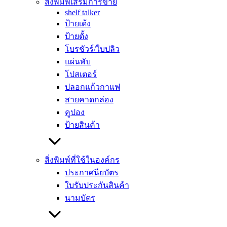
สิ่งพิมพ์เสริมการขาย
ป้ายประเภทนี้จึงเหมาะมากสำหรับการแจ้งโปรโมชั่นสั้น ๆ
shelf talker
สินค้ามาใหม่ หรือข้อความที่ต้องการเน้นเป็นพิเศษ เช่น ลด
ป้ายเด้ง
ราคา 50% หรือ New Arrival เพราะมันเรียกร้องความสนใจได้ดี
ป้ายตั้ง
กว่าแบบนิ่ง
โบรชัวร์/ใบปลิว
แผ่นพับ
การเลือกใช้ระหว่างแบบธรรมดาหรือแบบเด้ง ขึ้นอยู่กับบุคลิก
โปสเตอร์
ของสินค้าและข้อความที่ต้องการสื่อสาร หากต้องการความน่า
ปลอกแก้วกาแฟ
เชื่อถือ ข้อมูลแน่น แนะนำแบบธรรมดา แต่ถ้าต้องการความตื่น
สายคาดกล่อง
เต้น เร้าใจ เน้นเรียกลูกค้าจากระยะไกล แบบเด้งจะตอบโจทย์ได้
คูปอง
ดีกว่า ซึ่งในหลาย ๆ แบรนด์ก็นิยมใช้ทั้งสองแบบผสมผสานกันใน
ป้ายสินค้า
ชั้นวางเดียว เพื่อสร้างมิติและความน่าสนใจที่ไม่จำเจ
2. แบ่งประเภทตามวัสดุที่ใช้ในการผลิต
สิ่งพิมพ์ที่ใช้ในองค์กร
ประกาศนียบัตร
หลังจากเลือกรูปแบบการติดตั้งได้แล้ว เรื่องต่อมาที่ต้องให้ความ
ใบรับประกันสินค้า
สำคัญไม่แพ้กันคือ วัสดุ เพราะวัสดุแต่ละชนิดมีความทนทาน
นามบัตร
ต้นทุน และความสวยงามที่แตกต่างกันอย่างสิ้นเชิง การเลือก
วัสดุผิดอาจทำให้ป้ายพังเสียหายก่อนจบแคมเปญการตลาดได้