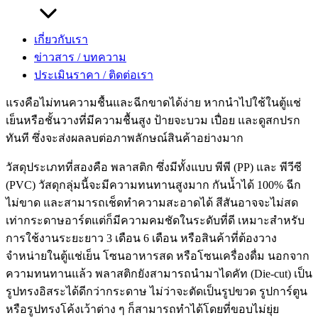
วัสดุประเภทแรกที่นิยมใช้คือ กระดาษอาร์ตการ์ด ส่วนใหญ่จะมี
ความหนาตั้งแต่ 250 แกรมขึ้นไป ข้อดีที่เห็นได้ชัดที่สุดคือ ราคา
เกี่ยวกับเรา
ถูก ผลิตได้รวดเร็ว และให้สีสันที่สวยงามคมชัด เหมาะสำหรับ
ข่าวสาร / บทความ
โปรโมชั่นระยะสั้น ๆ เช่น โปรโมชั่นประจำสัปดาห์ หรือ
ประเมินราคา / ติดต่อเรา
แคมเปญที่เปลี่ยนบ่อย ๆ แต่อย่างไรก็ตาม กระดาษมีจุดอ่อนร้าย
แรงคือไม่ทนความชื้นและฉีกขาดได้ง่าย หากนำไปใช้ในตู้แช่
เย็นหรือชั้นวางที่มีความชื้นสูง ป้ายจะบวม เปื่อย และดูสกปรก
ทันที ซึ่งจะส่งผลลบต่อภาพลักษณ์สินค้าอย่างมาก
วัสดุประเภทที่สองคือ พลาสติก ซึ่งมีทั้งแบบ พีพี (PP) และ พีวีซี
(PVC) วัสดุกลุ่มนี้จะมีความทนทานสูงมาก กันน้ำได้ 100% ฉีก
ไม่ขาด และสามารถเช็ดทำความสะอาดได้ สีสันอาจจะไม่สด
เท่ากระดาษอาร์ตแต่ก็มีความคมชัดในระดับที่ดี เหมาะสำหรับ
การใช้งานระยะยาว 3 เดือน 6 เดือน หรือสินค้าที่ต้องวาง
จำหน่ายในตู้แช่เย็น โซนอาหารสด หรือโซนเครื่องดื่ม นอกจาก
ความทนทานแล้ว พลาสติกยังสามารถนำมาไดคัท (Die-cut) เป็น
รูปทรงอิสระได้ดีกว่ากระดาษ ไม่ว่าจะตัดเป็นรูปขวด รูปการ์ตูน
หรือรูปทรงโค้งเว้าต่าง ๆ ก็สามารถทำได้โดยที่ขอบไม่ยุ่ย