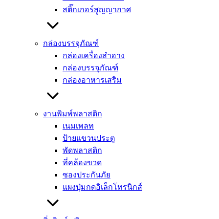
ต้องพิจารณาคือลักษณะทางกายภาพและการติดตั้ง ซึ่งโดยหลัก
สติ๊กเกอร์สูญญากาศ
ๆ แล้วจะแบ่งออกเป็น 2 รูปแบบใหญ่ ๆ ที่พบเห็นได้บ่อยที่สุดและ
สร้างความสับสนให้คนสั่งผลิตมากที่สุด
กล่องบรรจุภัณฑ์
รูปแบบแรกคือ
ป้ายโฆษณา shelf talker แบบปกติ
ลักษณะจะ
กล่องเครื่องสำอาง
เป็นแผ่นป้ายสี่เหลี่ยมหรือไดคัทรูปทรงต่าง ๆ ที่ติดตั้งแบบยึดติด
กล่องบรรจุภัณฑ์
กับรางสอดป้ายราคา หรือใช้คลิปหนีบเพื่อให้ตัวป้ายยื่นออกมา
กล่องอาหารเสริม
จากชั้นวางในลักษณะตั้งฉากหรือเอียงเล็กน้อย ข้อดีของรูปแบบ
นี้คือความมั่นคง ป้ายจะนิ่ง ไม่แกว่งไปมา ทำให้อ่านข้อความได้
ง่ายและชัดเจน เหมาะสำหรับการให้ข้อมูลรายละเอียดสินค้า
งานพิมพ์พลาสติก
สรรพคุณ หรือเงื่อนไขโปรโมชั่นที่ต้องการให้อ่านรู้เรื่องทันที ดู
เนมเพลท
มีความเป็นทางการและน่าเชื่อถือมากกว่า
ป้ายแขวนประตู
พัดพลาสติก
รูปแบบที่สองคือ
ป้ายเด้ง หรือ Wobbler
ซึ่งถือเป็นอีกหนึ่ง
ที่คล้องขวด
ประเภทยอดฮิต ลักษณะเด่นคือจะมีก้านพลาสติกใส ก้านอลูมิ
ซองประกันภัย
เนียม หรือสปริงติดอยู่ด้านหลัง ทำให้ตัวป้ายยื่นออกมาจากชั้น
แผงปุ่มกดอิเล็กโทรนิกส์
วางและสามารถ เด้งดึ๋ง หรือขยับไปมาได้เมื่อมีแรงลมหรือแรง
สัมผัส การเคลื่อนไหวนี้เองที่เป็นจุดขายสำคัญ เพราะตาม
จิตวิทยามนุษย์ สายตาจะถูกดึงดูดด้วยวัตถุที่เคลื่อนที่ได้เสมอ