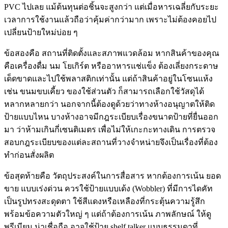
PVC ไปเลย แม้ต้นทุนต่อชิ้นจะสูงกว่า แต่เมื่อหารเฉลี่ยกับระยะ
เวลาการใช้งานแล้วถือว่าคุ้มค่ากว่ามาก เพราะไม่ต้องคอยไป
เปลี่ยนป้ายใหม่บ่อย ๆ
ข้อสองคือ สถานที่ติดตั้งและสภาพแวดล้อม หากสินค้าของคุณ
คือเครื่องดื่ม นม โยเกิร์ต หรืออาหารแช่แข็ง ต้องเลี่ยงกระดาษ
เด็ดขาดและไปใช้พลาสติกเท่านั้น แต่ถ้าสินค้าอยู่ในโซนแห้ง
เช่น ขนมขบเคี้ยว ของใช้ส่วนตัว ก็สามารถเลือกใช้วัสดุได้
หลากหลายกว่า นอกจากนี้ต้องดูด้วยว่าทางห้างอนุญาตให้ติด
ป้ายแบบไหน บางห้างอาจมีกฎระเบียบเรื่องขนาดป้ายที่ยื่นออก
มา ว่าห้ามเกินกี่เซนติเมตร เพื่อไม่ให้เกะกะทางเดิน การตรวจ
สอบกฎระเบียบของแต่ละสถานที่วางจำหน่ายจึงเป็นเรื่องที่ต้อง
ทำก่อนสั่งผลิต
ข้อสุดท้ายคือ วัตถุประสงค์ในการสื่อสาร หากต้องการเน้น ยอด
ขาย แบบเร่งด่วน ควรใช้ป้ายแบบเด้ง (Wobbler) ที่มีการไดคัท
เป็นรูปทรงสะดุดตา ใช้สีแดงหรือเหลืองที่กระตุ้นความรู้สึก
พร้อมข้อความตัวใหญ่ ๆ แต่ถ้าต้องการเน้น ภาพลักษณ์ ให้ดู
พรีเมียม น่าเชื่อถือ อาจใช้ป้าย shelf talker แบบธรรมดาที่