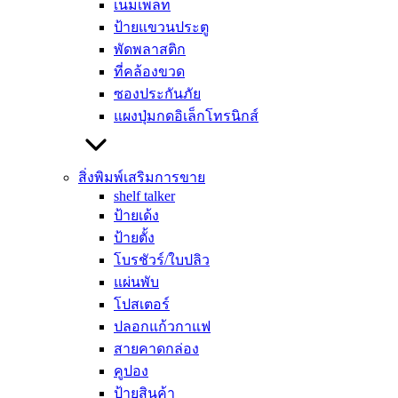
เนมเพลท
สิ่งที่ผู้บริโภคต้องเผชิญคือสงครามแย่งชิงสายตาจากบรรดา
ป้ายแขวนประตู
สินค้านับพันรายการที่วางเรียงรายอยู่บนชั้นวาง แบรนด์ต่าง ๆ
พัดพลาสติก
พยายามงัดกลยุทธ์สารพัดรูปแบบมาเพื่อหยุดลูกค้าให้ได้ และ
ที่คล้องขวด
หนึ่งในเครื่องมือที่ได้รับความนิยมสูงสุดและขาดไม่ได้เลยก็คือ
ซองประกันภัย
ป้าย shelf talker
หรือป้ายโฆษณาที่ยื่นออกมาจากชั้นวางสินค้า
แผงปุ่มกดอิเล็กโทรนิกส์
นั่นเอง อุปกรณ์ชิ้นนี้เปรียบเสมือนพนักงานขายที่คอยทำหน้าที่
เรียกลูกค้าให้หันมามองและกระตุ้นการตัดสินใจซื้อได้ในวินาที
สุดท้ายก่อนที่ลูกค้าจะเดินผ่านไป
สิ่งพิมพ์เสริมการขาย
shelf talker
อย่างไรก็ตาม สำหรับเจ้าของธุรกิจหรือนักการตลาดมือใหม่
ป้ายเด้ง
การจะเริ่มสั่งผลิตสื่อชนิดนี้มักจะเจอกับคำถามโลกแตกเสมอว่า
ป้ายตั้ง
ควรจะเลือกทำแบบไหนดี เพราะในท้องตลาดมีรูปแบบและวัสดุ
โบรชัวร์/ใบปลิว
ให้เลือกเยอะมาก ไม่ว่าจะเป็นแบบแผ่นเรียบธรรมดา แบบเด้งได้
แผ่นพับ
หรือแบบใช้วัสดุพิเศษ หากเลือกผิดประเภทนอกจากจะสิ้นเปลือง
โปสเตอร์
งบประมาณโดยใช่เหตุแล้ว อาจส่งผลเสียต่อภาพลักษณ์ของ
ปลอกแก้วกาแฟ
แบรนด์ได้ เช่น ป้ายเปื่อยยุ่ยเมื่อโดนความชื้น หรือป้ายมีขนาด
สายคาดกล่อง
ใหญ่เทอะทะจนบังสินค้าข้างเคียง ทำให้ดูไม่เป็นมืออาชีพ
คูปอง
ป้ายสินค้า
การทำความเข้าใจประเภทของป้ายโฆษณาชนิดนี้จึงเป็นพื้น