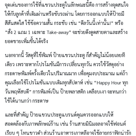
จุดเด่นของการใช้ที่แขวนประตูในลักษณะนี้คือ การสร้างจุดสนใจ
ให้กับลูกค้าที่เดิมผ่านหรือขับรถผ่าน โดยการออกแบบให้ป้ายมี
สีสันสดใส ใช้ข้อความสั้น กระชับ เช่น “ดีลวันนี้เท่านั้น!” หรือ
“สั่ง 2 แถม 1 เฉพาะ Take-away” จะช่วยดึงดูดสายตาและสร้าง
ยอดขายเพิ่มขึ้นได้จริง
นอกจากนี้ วัสดุที่ใช้พิมพ์ ป้ายแขวนประตู ก็สำคัญไม่น้อยเลยที
เดียว เพราะหากโปรโมชันมีการเปลี่ยนทุกวัน ควรใช้วัสดุอย่าง
กระดาษพิมพ์ครั้งเดียวในปริมาณมาก เพื่อคุมงบประมาณ แต่ถ้า
คุณเลือกใช้โปรโมชันแบบเดิมทุกสัปดาห์ เช่น “Happy Hour ทุก
วันพฤหัสบดี” การพิมพ์เป็น ป้ายพลาสติก เคลือบเงา จะทนกว่า
ใช้ได้นานกว่า กระดาษ
และที่สำคัญ ป้ายแขวนประตูแบรนด์คุณควรออกแบบให้
สอดคล้องกับภาพลักษณ์ร้าน เช่น ร้านสายมินิมอลอาจใช้ฟอนต์
เรียบ ๆ โทนขาวดำ ส่วนร้านอาหารเกาหลีอาจใช้ลายกราฟิกน่ารัก