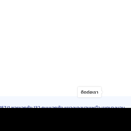
ติดต่อเรา
157/1 ซอยเอกชัย 132 ถนนเอกชัย แขวงบางบอนเหนือ เขตบางบอน
กรุงเทพมหานคร 10150
เปิดบริการ :
วันจันทร์-วันเสาร์